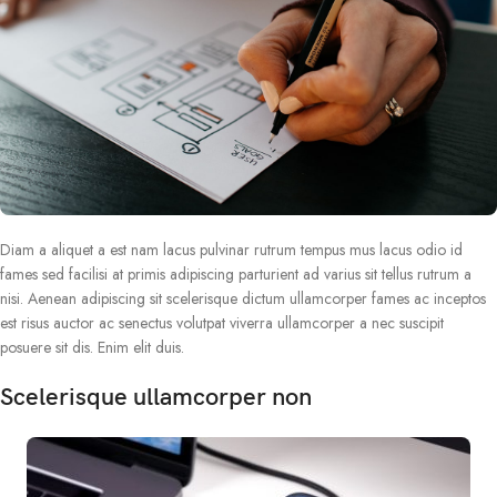
Diam a aliquet a est nam lacus pulvinar rutrum tempus mus lacus odio id
fames sed facilisi at primis adipiscing parturient ad varius sit tellus rutrum a
nisi. Aenean adipiscing sit scelerisque dictum ullamcorper fames ac inceptos
est risus auctor ac senectus volutpat viverra ullamcorper a nec suscipit
posuere sit dis. Enim elit duis.
Scelerisque ullamcorper non