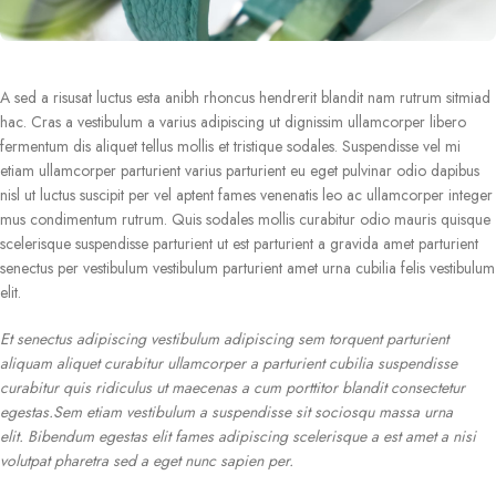
A sed a risusat luctus esta anibh rhoncus hendrerit blandit nam rutrum sitmiad
hac. Cras a vestibulum a varius adipiscing ut dignissim ullamcorper libero
fermentum dis aliquet tellus mollis et tristique sodales. Suspendisse vel mi
etiam ullamcorper parturient varius parturient eu eget pulvinar odio dapibus
nisl ut luctus suscipit per vel aptent fames venenatis leo ac ullamcorper integer
mus condimentum rutrum. Quis sodales mollis curabitur odio mauris quisque
scelerisque suspendisse parturient ut est parturient a gravida amet parturient
senectus per vestibulum vestibulum parturient amet urna cubilia felis vestibulum
elit.
Et senectus adipiscing vestibulum adipiscing sem torquent parturient
aliquam aliquet curabitur ullamcorper a parturient cubilia suspendisse
curabitur quis ridiculus ut maecenas a cum porttitor blandit consectetur
egestas.Sem etiam vestibulum a suspendisse sit sociosqu massa urna
elit. Bibendum egestas elit fames adipiscing scelerisque a est amet a nisi
volutpat pharetra sed a eget nunc sapien per.