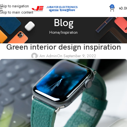
Skip to navigation
0
৳
0.0
Skip to main content
Blog
Home
Inspiration
INSPIRATION
Green interior design inspiration
I Am Admin
On September 9, 2022