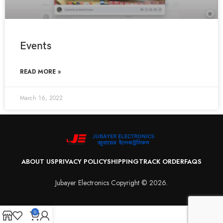
Events
READ MORE »
March 16, 2022
ABOUT US
PRIVACY POLICY
SHIPPING
TRACK ORDER
FAQS
Jubayer Electronics Copyright © 2026.
0