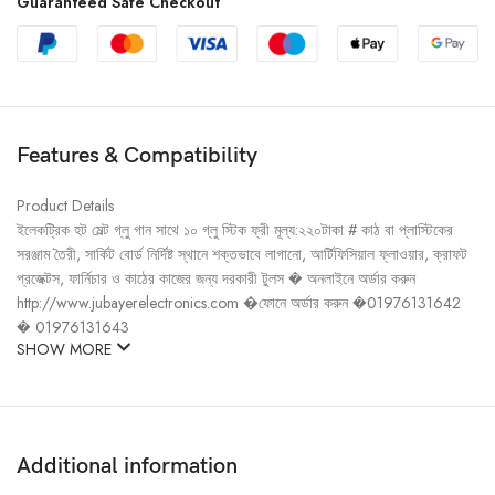
Guaranteed Safe Checkout
Features & Compatibility
Product Details
ইলেকট্রিক হট মেল্ট গ্লু গান সাথে ১০ গ্লু স্টিক ফ্রী মূল্য:২২০টাকা # কাঠ বা প্লাস্টিকের
সরঞ্জাম তৈরী, সার্কিট বোর্ড নির্দিষ্ট স্থানে শক্তভাবে লাগানো, আর্টিফিসিয়াল ফ্লাওয়ার, ক্রাফট
প্রজেক্টস, ফার্নিচার ও কাঠের কাজের জন্য দরকারী টুলস � অনলাইনে অর্ডার করুন
http://www.jubayerelectronics.com �ফোনে অর্ডার করুন �01976131642
� 01976131643
SHOW MORE
Additional information