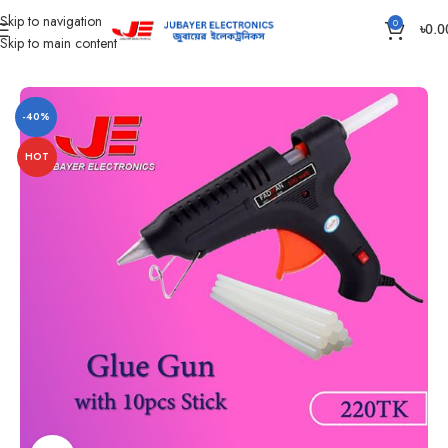
Skip to navigation
0
৳
0.0
Skip to main content
Home
Accessories
-40%
HOT