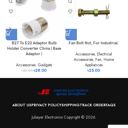
B27 To E22 Adaptor Bulb
Fan Bolt Nut, For Industrial.
Holder Converter China ( Base
Accessories
,
Electrical
Adaptor )
Accessories
,
Fan
,
Home
Accessories
,
Gadgets
Appliances
৳
28.00
৳
25.00
৳
30.00
ABOUT US
PRIVACY POLICY
SHIPPING
TRACK ORDER
FAQS
Jubayer Electronics Copyright © 2026.