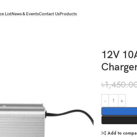
ce List
News & Events
Contact Us
Products
12V 10A
Charge
৳
1,450.0
Add to compa