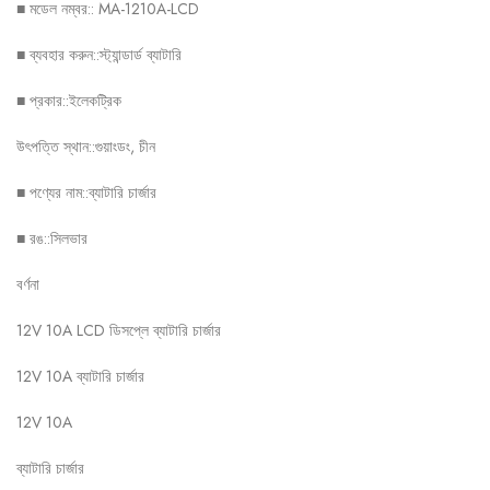
■ মডেল নম্বর:: MA-1210A-LCD
■ ব্যবহার করুন::স্ট্যান্ডার্ড ব্যাটারি
■ প্রকার::ইলেকট্রিক
উৎপত্তি স্থান::গুয়াংডং, চীন
■ পণ্যের নাম::ব্যাটারি চার্জার
■ রঙ::সিলভার
বর্ণনা
12V 10A LCD ডিসপ্লে ব্যাটারি চার্জার
12V 10A ব্যাটারি চার্জার
12V 10A
ব্যাটারি চার্জার