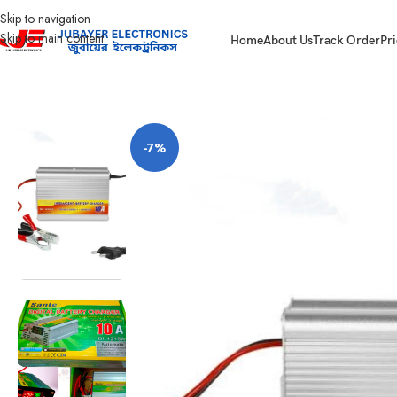
Skip to navigation
Skip to main content
Home
About Us
Track Order
Pri
Home
Auto Battery Charger
12V 10A Auto Battery Charger
-7%