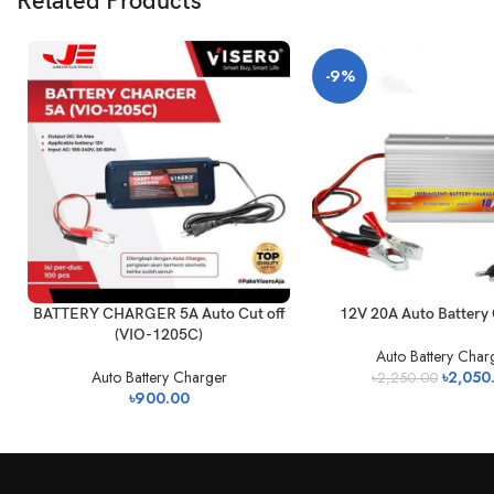
Related Products
-9%
BATTERY CHARGER 5A Auto Cut off
12V 20A Auto Battery
(VIO-1205C)
Auto Battery Char
Auto Battery Charger
৳
2,050
৳
2,250.00
৳
900.00