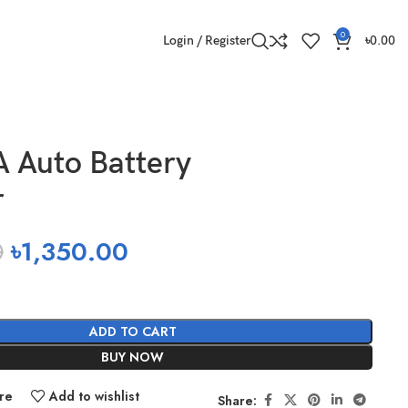
0
Login / Register
৳
0.00
 Auto Battery
r
0
৳
1,350.00
ADD TO CART
BUY NOW
re
Add to wishlist
Share: