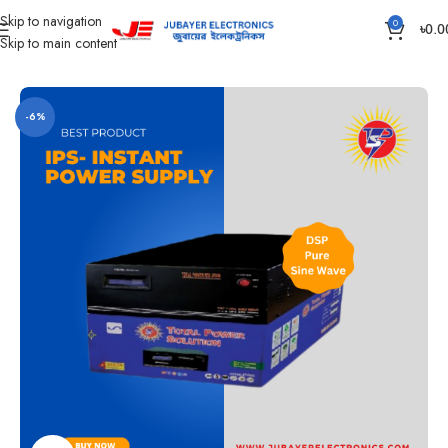
Skip to navigation
0
৳
0.0
Skip to main content
Home
IPS
TPS IPS ( Total Power Solution )
-6%