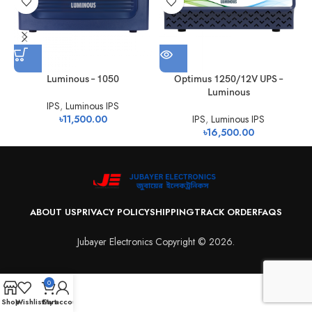
Luminous – 1050
Optimus 1250/12V UPS –
Luminous
IPS
,
Luminous IPS
৳
11,500.00
IPS
,
Luminous IPS
৳
16,500.00
ABOUT US
PRIVACY POLICY
SHIPPING
TRACK ORDER
FAQS
Jubayer Electronics Copyright © 2026.
0
Shop
Wishlist
Cart
My account