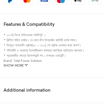
Features & Compatibility
* ১০০% পিওর সাইনওয়েভ আউটপুট ।
* বিল্টইন শক্তি চার্জার। যে কোন ডীপ ডিসচার্জড ব্যাটারী চার্জে সক্ষম।
* বিস্তৃত অপারেটিং ভল্টেজ(৯০ – ৩০০) লো ভল্টেজ এলাকার জন্য আদর্শ।
* শর্টসার্কিট ও অন্যান্য ইলেকট্রিকাল সমস্যায় সয়ংক্রিয় প্রতিরোধ ব্যবস্থা।
* প্রয়োজনীয় ক্ষেত্রে রিপ্লেসমেন্ট সহ ২ বৎসরের ওয়ারেন্টি।
Brand: Total Power Solution.
SHOW MORE
Additional information